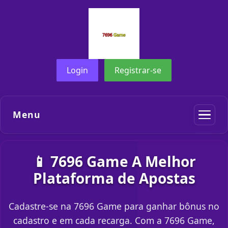
Login
Registrar-se
Menu
📱 7696 Game A Melhor
Plataforma de Apostas
Cadastre-se na 7696 Game para ganhar bônus no
cadastro e em cada recarga. Com a 7696 Game,