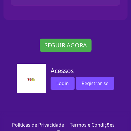
SEGUIR AGORA
Acessos
Login
Registrar-se
Políticas de Privacidade
Termos e Condições