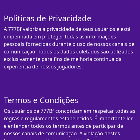
Políticas de Privacidade
A 777Bf valoriza a privacidade de seus usuários e está
empenhada em proteger todas as informações
pessoais fornecidas durante o uso de nossos canais de
comunicação. Todos os dados coletados são utilizados
exclusivamente para fins de melhoria contínua da
experiência de nossos jogadores.
Termos e Condições
Os usuários da 777Bf concordam em respeitar todas as
regras e regulamentos estabelecidos. É importante ler
e entender todos os termos antes de participar de
nossos canais de comunicação. A violação destes