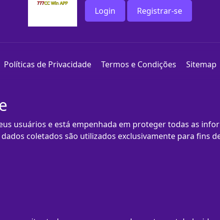
Login
Registrar-se
Políticas de Privacidade
Termos e Condições
Sitemap
de
 seus usuários e está empenhada em proteger todas as info
dados coletados são utilizados exclusivamente para fins d