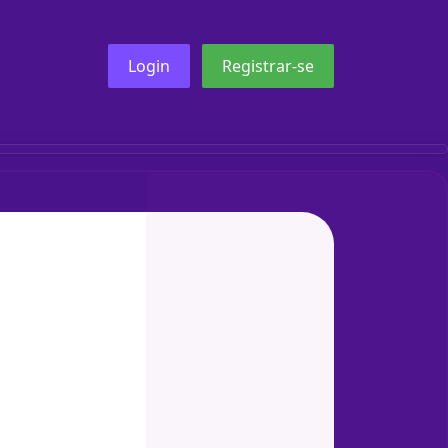
Login
Registrar-se