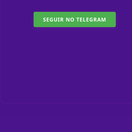
SEGUIR NO TELEGRAM