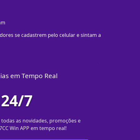
ram
dores se cadastrem pelo celular e sintam a
cias em Tempo Real
24/7
e todas as novidades, promoções e
7CC Win APP em tempo real!