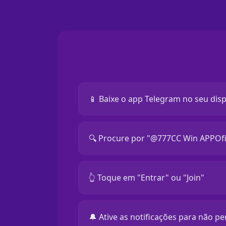
📱 Baixe o app Telegram no seu disp
🔍 Procure por "@777CC Win APPOfi
👆 Toque em "Entrar" ou "Join"
🔔 Ative as notificações para não p