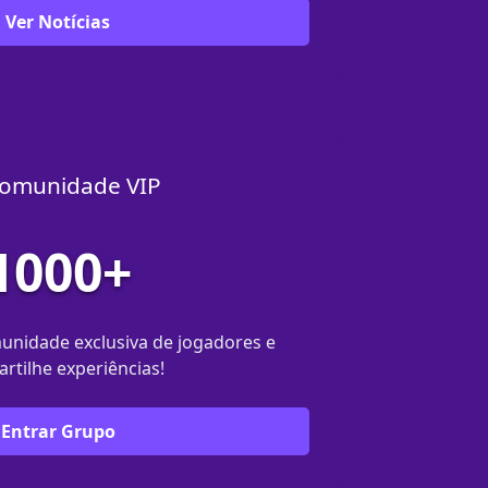
Ver Notícias
Comunidade VIP
1000+
unidade exclusiva de jogadores e
rtilhe experiências!
Entrar Grupo