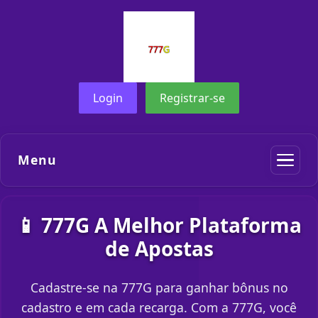
Login
Registrar-se
Menu
📱 777G A Melhor Plataforma
de Apostas
Cadastre-se na 777G para ganhar bônus no
cadastro e em cada recarga. Com a 777G, você