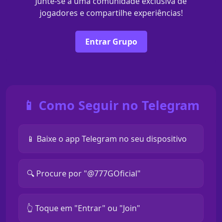
Junte-se a uma comunidade exclusiva de
jogadores e compartilhe experiências!
Entrar Grupo
📱 Como Seguir no Telegram
📱 Baixe o app Telegram no seu dispositivo
🔍 Procure por "@777GOficial"
👆 Toque em "Entrar" ou "Join"