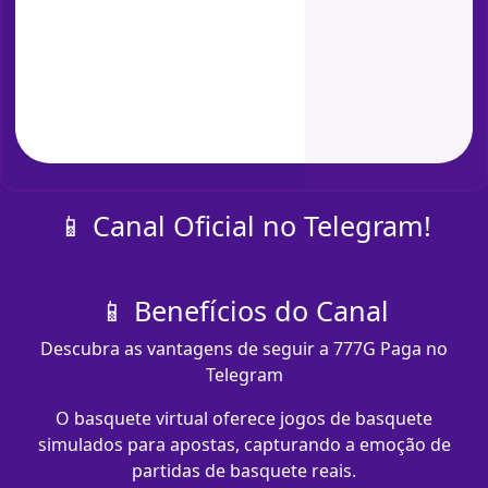
📱 Canal Oficial no Telegram!
📱 Benefícios do Canal
Descubra as vantagens de seguir a 777G Paga no
Telegram
O basquete virtual oferece jogos de basquete
simulados para apostas, capturando a emoção de
partidas de basquete reais.