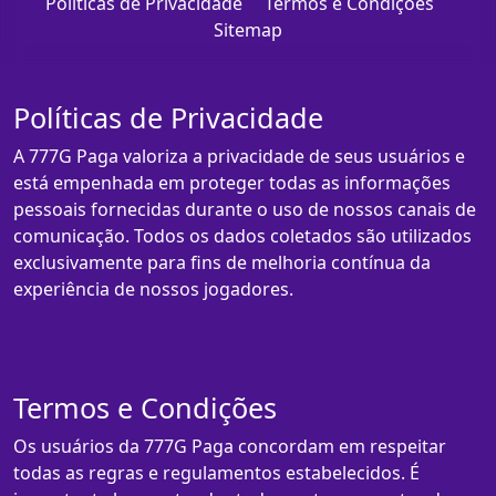
Políticas de Privacidade
Termos e Condições
Sitemap
Políticas de Privacidade
A 777G Paga valoriza a privacidade de seus usuários e
está empenhada em proteger todas as informações
pessoais fornecidas durante o uso de nossos canais de
comunicação. Todos os dados coletados são utilizados
exclusivamente para fins de melhoria contínua da
experiência de nossos jogadores.
Termos e Condições
Os usuários da 777G Paga concordam em respeitar
todas as regras e regulamentos estabelecidos. É