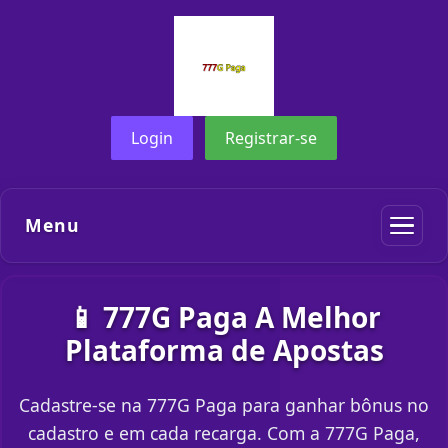
Login
Registrar-se
Menu
📱 777G Paga A Melhor
Plataforma de Apostas
Cadastre-se na 777G Paga para ganhar bônus no
cadastro e em cada recarga. Com a 777G Paga,