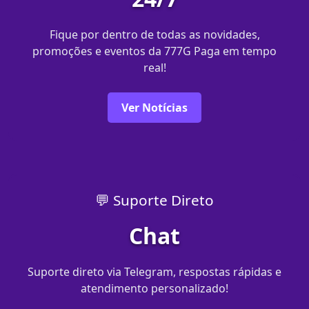
Fique por dentro de todas as novidades,
promoções e eventos da 777G Paga em tempo
real!
Ver Notícias
💬 Suporte Direto
Chat
Suporte direto via Telegram, respostas rápidas e
atendimento personalizado!