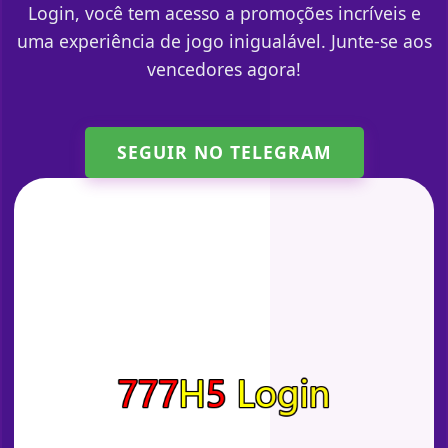
Login, você tem acesso a promoções incríveis e
uma experiência de jogo inigualável. Junte-se aos
vencedores agora!
SEGUIR NO TELEGRAM