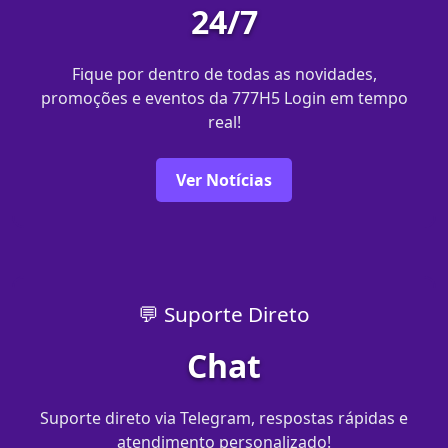
24/7
Fique por dentro de todas as novidades,
promoções e eventos da 777H5 Login em tempo
real!
Ver Notícias
💬 Suporte Direto
Chat
Suporte direto via Telegram, respostas rápidas e
atendimento personalizado!