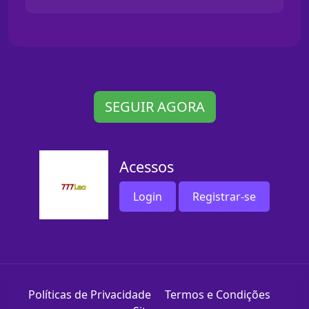
SEGUIR AGORA
Acessos
Login
Registrar-se
Políticas de Privacidade
Termos e Condições