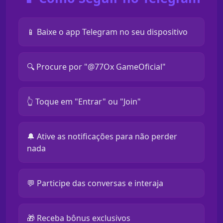
📱 Baixe o app Telegram no seu dispositivo
🔍 Procure por "@77Ox GameOficial"
👆 Toque em "Entrar" ou "Join"
🔔 Ative as notificações para não perder
nada
💬 Participe das conversas e interaja
🎁 Receba bônus exclusivos