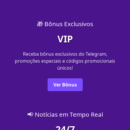
🎁 Bônus Exclusivos
VIP
Receba bônus exclusivos do Telegram,
promoções especiais e códigos promocionais
únicos!
Ver Bônus
📢 Notícias em Tempo Real
24/7