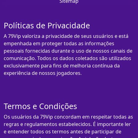
Sitemap
Políticas de Privacidade
A 79Vip valoriza a privacidade de seus usuários e está
empenhada em proteger todas as informações
pessoais fornecidas durante o uso de nossos canais de
comunicação. Todos os dados coletados são utilizados
exclusivamente para fins de melhoria contínua da
experiência de nossos jogadores.
Termos e Condições
Os usuários da 79Vip concordam em respeitar todas as
regras e regulamentos estabelecidos. É importante ler
e entender todos os termos antes de participar de