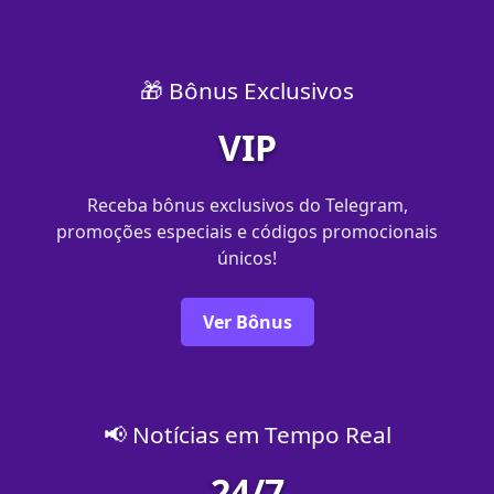
🎁 Bônus Exclusivos
VIP
Receba bônus exclusivos do Telegram,
promoções especiais e códigos promocionais
únicos!
Ver Bônus
📢 Notícias em Tempo Real
24/7