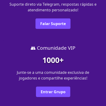
Suporte direto via Telegram, respostas rápidas e
atendimento personalizado!
Falar Suporte
👥 Comunidade VIP
1000+
Junte-se a uma comunidade exclusiva de
jogadores e compartilhe experiências!
Entrar Grupo