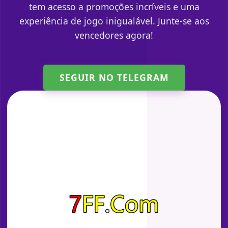
tem acesso a promoções incríveis e uma
experiência de jogo inigualável. Junte-se aos
vencedores agora!
SEGUIR NO TELEGRAM