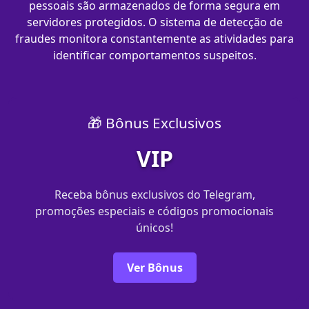
pessoais são armazenados de forma segura em
servidores protegidos. O sistema de detecção de
fraudes monitora constantemente as atividades para
identificar comportamentos suspeitos.
🎁 Bônus Exclusivos
VIP
Receba bônus exclusivos do Telegram,
promoções especiais e códigos promocionais
únicos!
Ver Bônus