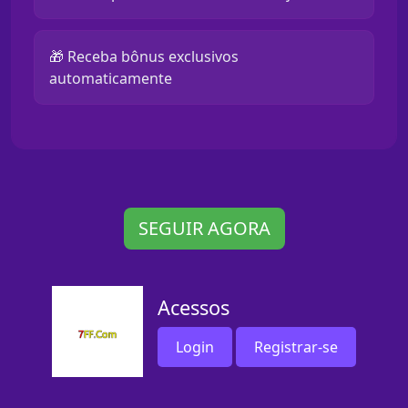
🎁 Receba bônus exclusivos
automaticamente
SEGUIR AGORA
Acessos
Login
Registrar-se