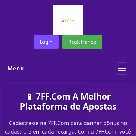
Login
Registrar-se
Menu
📱 7FF.Com A Melhor
Plataforma de Apostas
Cadastre-se na 7FF.Com para ganhar bônus no
cadastro e em cada recarga. Com a 7FF.Com, você