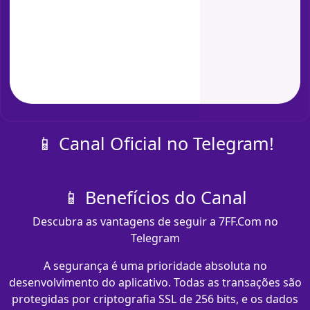
📱 Canal Oficial no Telegram!
📱 Benefícios do Canal
Descubra as vantagens de seguir a 7FF.Com no
Telegram
A segurança é uma prioridade absoluta no
desenvolvimento do aplicativo. Todas as transações são
protegidas por criptografia SSL de 256 bits, e os dados