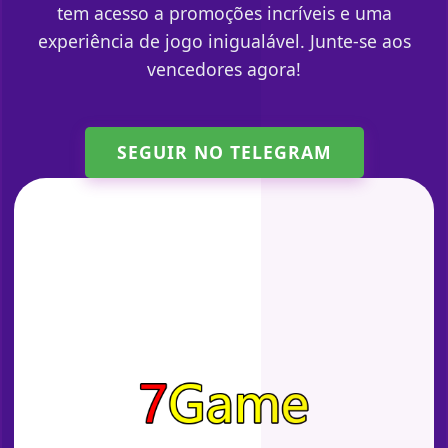
tem acesso a promoções incríveis e uma
experiência de jogo inigualável. Junte-se aos
vencedores agora!
SEGUIR NO TELEGRAM