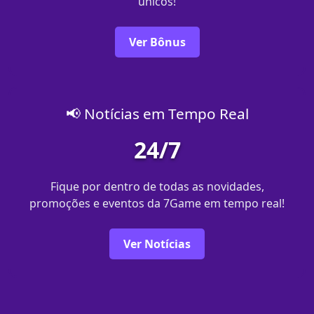
únicos!
Ver Bônus
📢 Notícias em Tempo Real
24/7
Fique por dentro de todas as novidades,
promoções e eventos da 7Game em tempo real!
Ver Notícias