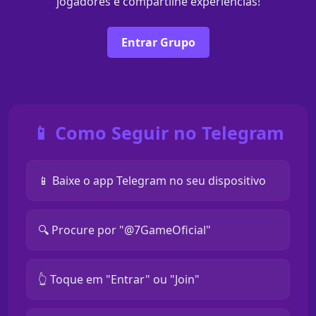
jogadores e compartilhe experiências!
Entrar Grupo
📱 Como Seguir no Telegram
📱 Baixe o app Telegram no seu dispositivo
🔍 Procure por "@7GameOficial"
👆 Toque em "Entrar" ou "Join"